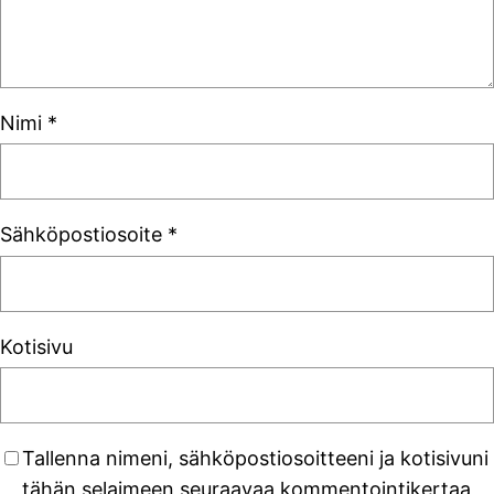
Nimi
*
Sähköpostiosoite
*
Kotisivu
Tallenna nimeni, sähköpostiosoitteeni ja kotisivuni
tähän selaimeen seuraavaa kommentointikertaa