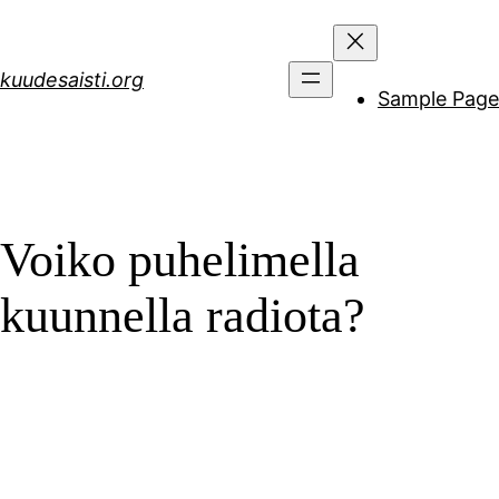
Siirry
sisältöön
kuudesaisti.org
Sample Page
Voiko puhelimella
kuunnella radiota?