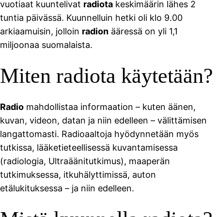
vuotiaat kuuntelivat
radiota
keskimäärin lähes 2
tuntia päivässä. Kuunnelluin hetki oli klo 9.00
arkiaamuisin, jolloin
radion
ääressä on yli 1,1
miljoonaa suomalaista.
Miten radiota käytetään?
Radio
mahdollistaa informaation – kuten äänen,
kuvan, videon, datan ja niin edelleen – välittämisen
langattomasti. Radioaaltoja hyödynnetään myös
tutkissa, lääketieteellisessä kuvantamisessa
(radiologia, Ultraäänitutkimus), maaperän
tutkimuksessa, itkuhälyttimissä, auton
etälukituksessa – ja niin edelleen.