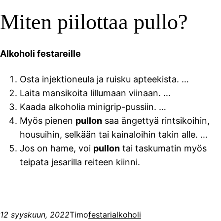
Miten piilottaa pullo?
Alkoholi festareille
Osta injektioneula ja ruisku apteekista. …
Laita mansikoita lillumaan viinaan. …
Kaada alkoholia minigrip-pussiin. …
Myös pienen
pullon
saa ängettyä rintsikoihin,
housuihin, selkään tai kainaloihin takin alle. …
Jos on hame, voi
pullon
tai taskumatin myös
teipata jesarilla reiteen kiinni.
12 syyskuun, 2022
Timo
festari
alkoholi