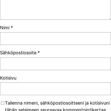
Nimi
*
Sähköpostiosoite
*
Kotisivu
Tallenna nimeni, sähköpostiosoitteeni ja kotisivuni
tähän selaimeen seuraavaa kommentointikertaa