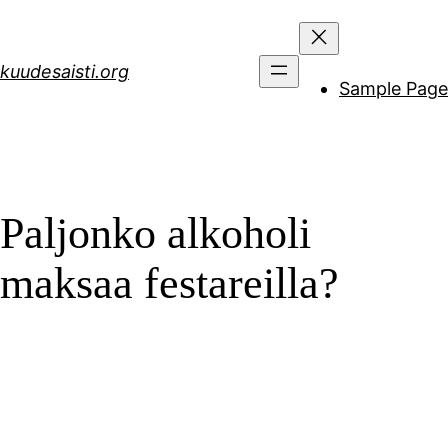
Siirry
sisältöön
kuudesaisti.org
Sample Page
Paljonko alkoholi
maksaa festareilla?