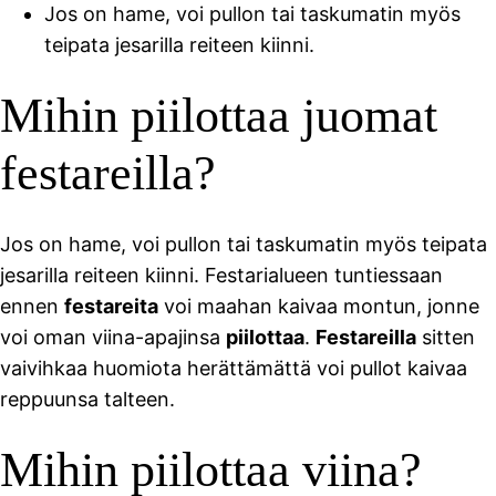
Jos on hame, voi pullon tai taskumatin myös
teipata jesarilla reiteen kiinni.
Mihin piilottaa juomat
festareilla?
Jos on hame, voi pullon tai taskumatin myös teipata
jesarilla reiteen kiinni. Festarialueen tuntiessaan
ennen
festareita
voi maahan kaivaa montun, jonne
voi oman viina-apajinsa
piilottaa
.
Festareilla
sitten
vaivihkaa huomiota herättämättä voi pullot kaivaa
reppuunsa talteen.
Mihin piilottaa viina?