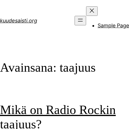
Siirry
sisältöön
kuudesaisti.org
Sample Page
Avainsana:
taajuus
Mikä on Radio Rockin
taajuus?